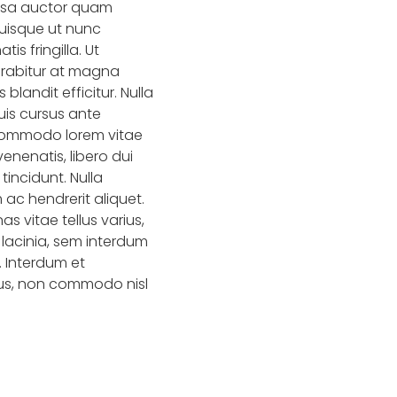
assa auctor quam
Quisque ut nunc
s fringilla. Ut
urabitur at magna
blandit efficitur. Nulla
is cursus ante
m commodo lorem vitae
nenatis, libero dui
incidunt. Nulla
 ac hendrerit aliquet.
s vitae tellus varius,
r lacinia, sem interdum
. Interdum et
cus, non commodo nisl