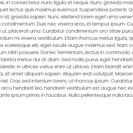
s, in consectetur nunc ligula et neque. Nunc gravida m
aliquet lectus quis maximus euismod. Suspendisse potenti. 
m id, gravida sapien. Nunc eleifend lorem eget urna venenati
a condimentum. Duis nec viverra eros, id tempus ipsum. C
ui ut, placerat urna. Curabitur condimentum orci vitae purus 
m mi viverra vestibulum. Etiam rhoncus metus ligula, qu
ique scelerisque elit, eget iaculis augue maximus sed. Na
rdum nibh posuere. Donec fermentum, lectus in commodo ve
retra metus dui at diam. Sed mollis purus eget hendrerit t
stie. In ultrices varius enim ut ultrices. Etiam blandit enim
a, sit amet aliquam sapien. Aliquam erat volutpat. Maecena
s nisl. Cras sed interdum lorem, ut rhoncus ipsum. Curabitu
t arcu hendrerit leo, hendrerit vestibulum est augue nec ex
te ipsum primis in faucibus. Nulla pellentesque nulla la