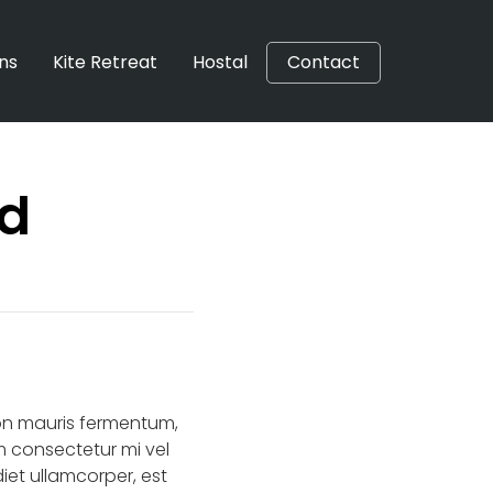
ons
Kite Retreat
Hostal
Contact
nd
non mauris fermentum,
m consectetur mi vel
iet ullamcorper, est