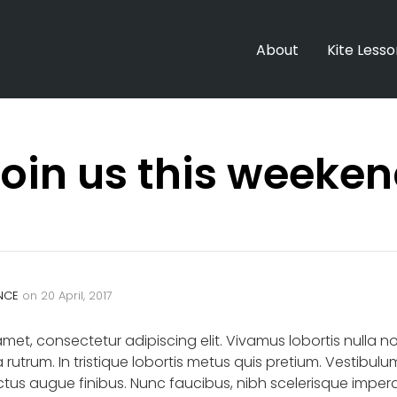
About
Kite Less
oin us this weeke
NCE
on
20 April, 2017
amet, consectetur adipiscing elit. Vivamus lobortis nulla 
rutrum. In tristique lobortis metus quis pretium. Vestibulu
uctus augue finibus. Nunc faucibus, nibh scelerisque imperd