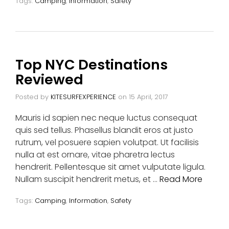
Tags:
Camping
,
Information
,
Safety
Top NYC Destinations
Reviewed
Posted by
KITESURFEXPERIENCE
on
15 April, 2017
Mauris id sapien nec neque luctus consequat
quis sed tellus. Phasellus blandit eros at justo
rutrum, vel posuere sapien volutpat. Ut facilisis
nulla at est ornare, vitae pharetra lectus
hendrerit. Pellentesque sit amet vulputate ligula.
Nullam suscipit hendrerit metus, et …
Read More
Tags:
Camping
,
Information
,
Safety