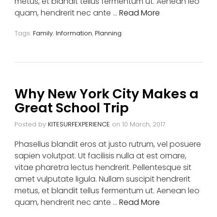
metus, et blandit tellus fermentum ut. Aenean leo
quam, hendrerit nec ante …
Read More
Tags:
Family
,
Information
,
Planning
Why New York City Makes a
Great School Trip
Posted by
KITESURFEXPERIENCE
on
10 March, 2017
Phasellus blandit eros at justo rutrum, vel posuere
sapien volutpat. Ut facilisis nulla at est ornare,
vitae pharetra lectus hendrerit. Pellentesque sit
amet vulputate ligula. Nullam suscipit hendrerit
metus, et blandit tellus fermentum ut. Aenean leo
quam, hendrerit nec ante …
Read More