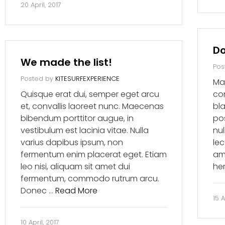
20 April, 2017
Do
We made the list!
Pos
Posted by
KITESURFEXPERIENCE
Ma
Quisque erat dui, semper eget arcu
con
et, convallis laoreet nunc. Maecenas
bla
bibendum porttitor augue, in
pos
vestibulum est lacinia vitae. Nulla
nul
varius dapibus ipsum, non
lec
fermentum enim placerat eget. Etiam
ame
leo nisi, aliquam sit amet dui
hen
fermentum, commodo rutrum arcu.
Donec …
Read More
15 A
10 April, 2017