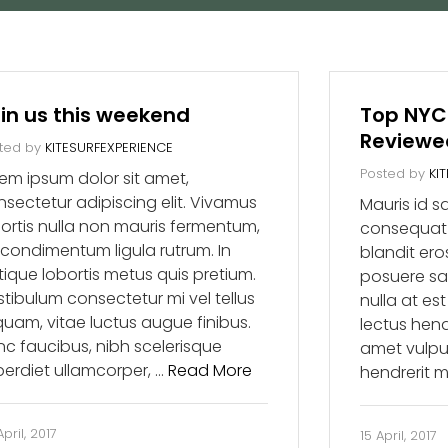
in us this weekend
Top NYC
Reviewe
ted by
KITESURFEXPERIENCE
Posted by
KI
em ipsum dolor sit amet,
sectetur adipiscing elit. Vivamus
Mauris id s
ortis nulla non mauris fermentum,
consequat q
 condimentum ligula rutrum. In
blandit eros
stique lobortis metus quis pretium.
posuere sap
tibulum consectetur mi vel tellus
nulla at es
quam, vitae luctus augue finibus.
lectus hendr
nc faucibus, nibh scelerisque
amet vulput
perdiet ullamcorper, …
Read More
hendrerit m
pril, 2017
15 April, 2017