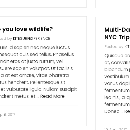
 you love wildlife?
Multi-Da
NYC Trip
ted by
KITESURFEXPERIENCE
Posted by
KI
uris id sapien nec neque luctus
sequat quis sed tellus. Phasellus
Quisque er
ndit eros at justo rutrum, vel
et, convall
uere sapien volutpat. Ut facilisis
bibendum p
la at est ornare, vitae pharetra
vestibulum e
tus hendrerit. Pellentesque sit
varius dap
t vulputate ligula. Nullam suscipit
fermentum 
drerit metus, et …
Read More
leo nisi, al
fermentum
Donec …
Re
pril, 2017
10 April, 2017