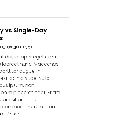
y vs Single-Day
s
TESURFEXPERIENCE
at dui, semper eget arcu
is laoreet nunc. Maecenas
orttitor augue, in
st lacinia vitae. Nulla
ibus ipsum, non
enim placerat eget. Etiam
iquam sit amet dui
, commodo rutrum arcu.
ad More