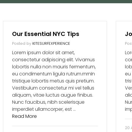
Our Essential NYC Tips
Jo
Posted by
KITESURFEXPERIENCE
Pos
Lorem ipsum dolor sit amet,
Lor
consectetur adipiscing elit. Vivamus
con
lobortis nulla non mauris fermentum,
lob
eu condimentum ligula rutrum.rnrnIn
eu
tristique lobortis metus quis pretium.
tri
Vestibulum consectetur mi vel tellus
Ves
aliquam, vitae luctus augue finibus.
ali
Nunc faucibus, nibh scelerisque
Nu
imperdiet ullamcorper, est …
im
Read More
20 A