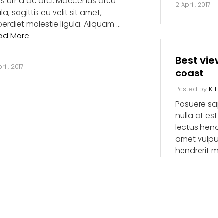
sus urna ac orci. Maecenas arcu
2 April, 2017
ula, sagittis eu velit sit amet,
erdiet molestie ligula. Aliquam …
ad More
Best vie
ril, 2017
coast
Posted by
KI
Posuere sap
nulla at es
lectus hendr
amet vulput
hendrerit me
fermentum 
hendrerit 
pellentesqu
sapien, …
R