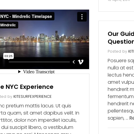
Our Gui
Questio
Posted by
KI
Posuere sap
nulla at es
lectus hendr
amet vulput
e NYC Experience
hendrerit me
fermentum 
ted by
KITESURFEXPERIENCE
hendrerit 
c pretium mattis lacus. Ut quis
pellentesqu
ta quam, sit amet dapibus velit. In
sapien, …
R
ttitor, dolor non imperdiet iaculis,
l dui suscipit libero, a vestibulum