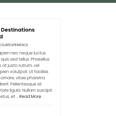
 Destinations
d
TESURFEXPERIENCE
apien nec neque luctus
uis sed tellus. Phasellus
 at justo rutrum, vel
ien volutpat. Ut facilisis
t ornare, vitae pharetra
erit. Pellentesque sit
ate ligula. Nullam suscipit
etus, et …
Read More